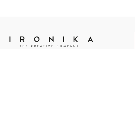
Agenzia pubblicitaria, marketing, creatività ed eventi.
Ironika è Partner di:
Ironika Srl
Via Fossano, 1 - 12030 Marene (Cuneo)
+39 0174
44466
info@ironika.it