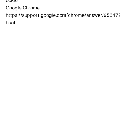
ookie
Google Chrome
https://support.google.com/chrome/answer/95647?
hl=it
Internet Explorer
http://windows.microsoft.com/it-
it/windows-vista/block-or-allowcookies
Safari 6/7 Mavericks
https://support.apple.com/kb/PH17191?
viewlocale=it_IT&locale=it_IT
Safari 8 Yosemite
https://support.apple.com/kb/PH19214?
viewlocale=it_IT&locale=it_IT
Safari su iPhone, iPad, o iPod touch
https://support.apple.com/it-it/HT201265
Se si usa un dispositivo mobile, occorre fare
riferimento al suo manuale di istruzioni per scoprire
come gestire i cookie. Per ulteriori informazioni sui