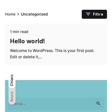
Home
Uncategorized
Filtra
1 min read
Hello world!
Welcome to WordPress. This is your first post.
Edit or delete it,...
Chiaro
Chiaro
Scuro
Scuro
Search
for