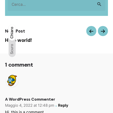
Search
for
Chiaro
Chiaro
Scuro
Next Post
Hello world!
Scuro
1 comment
A WordPress Commenter
Maggio 4, 2022 at 12:48 pm
Reply
Hi, this is a comment.